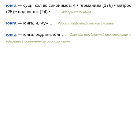
юнга
— сущ., кол во синонимов: 4 • германизм (176) • матрос
(25) • подросток (24) • …
Словарь синонимов
юнга
— юнга, и, муж …
Русский орфографический словарь
юнга
— юнга, род. мн. юнг …
Словарь трудностей произношения и
ударения в современном русском языке