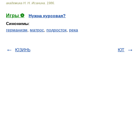
академика Н. Н. Исанина
.
1986
.
Игры ⚽
Нужна курсовая?
Синонимы
:
германизм
,
матрос
,
подросток
,
река
ЮЗИНЬ
ЮТ