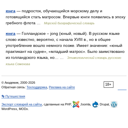
юнга
— подросток, обучающийся морскому делу и
готовящийся стать матросом. Впервые юнги появились в эпоху
гребного флота …
Морской биографический словарь
юнга
— Голландское – jong (юный, новый). В русском языке
слово известно, вероятно, с начала XVIII в., но в общее
употребление вошло немного позже. Имеет значение: «юный
практикант на судне», «младший матрос». Было заимствовано
из голландского языка, но… …
Этимологический словарь русского
языка Семенова
© Академик, 2000-2026
18+
Обратная связь:
Техподдержка
,
Реклама на сайте
👣 Путешествия
Экспорт словарей на сайты
, сделанные на PHP,
Joomla,
Drupal,
WordPress, MODx.