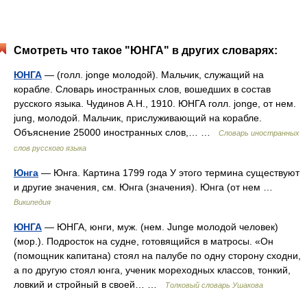
Смотреть что такое "ЮНГА" в других словарях:
ЮНГА
— (голл. jonge молодой). Мальчик, служащий на
корабле. Словарь иностранных слов, вошедших в состав
русского языка. Чудинов А.Н., 1910. ЮНГА голл. jonge, от нем.
jung, молодой. Мальчик, прислуживающий на корабле.
Объяснение 25000 иностранных слов,… …
Словарь иностранных
слов русского языка
Юнга
— Юнга. Картина 1799 года У этого термина существуют
и другие значения, см. Юнга (значения). Юнга (от нем …
Википедия
ЮНГА
— ЮНГА, юнги, муж. (нем. Junge молодой человек)
(мор.). Подросток на судне, готовящийся в матросы. «Он
(помощник капитана) стоял на палубе по одну сторону сходни,
а по другую стоял юнга, ученик мореходных классов, тонкий,
ловкий и стройный в своей… …
Толковый словарь Ушакова